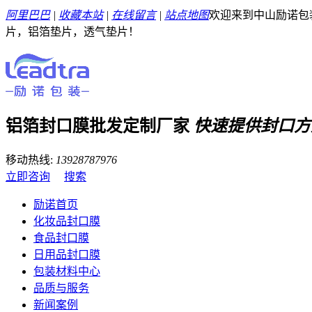
阿里巴巴
|
收藏本站
|
在线留言
|
站点地图
欢迎来到中山励诺包
片，铝箔垫片，透气垫片！
铝箔封口膜批发定制厂家
快速提供封口方
移动热线:
13928787976
立即咨询
搜索
励诺首页
化妆品封口膜
食品封口膜
日用品封口膜
包装材料中心
品质与服务
新闻案例