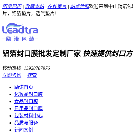
阿里巴巴
|
收藏本站
|
在线留言
|
站点地图
欢迎来到中山励诺包
片，铝箔垫片，透气垫片！
铝箔封口膜批发定制厂家
快速提供封口方
移动热线:
13928787976
立即咨询
搜索
励诺首页
化妆品封口膜
食品封口膜
日用品封口膜
包装材料中心
品质与服务
新闻案例