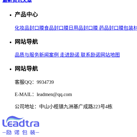
最新资讯文章
产品中心
化妆品封口膜
食品封口膜
日用品封口膜
药品封口膜
包装
网站导航
品质与服务
新闻案例
走进励诺
联系励诺
网站地图
网站导航
客服QQ：9934739
E-MAIL：leadmen@qq.com
公司地址：中山小榄镇九洲基广成路223号4栋