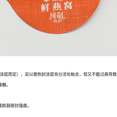
，具体视涂层而定），足以使热封涂层充分活化粘合，但又不能过高导
接触。
重削弱密封强度。