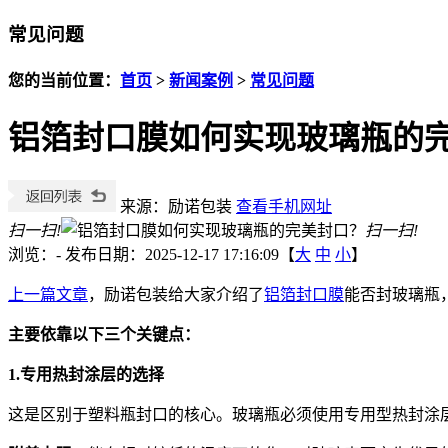
常见问题
您的当前位置：
首页
>
新闻案例
>
常见问题
铝箔封口膜如何实现玻璃瓶的
来源：励诺包装
查看手机网址
扫一扫!
扫一扫!
浏览：
-
发布日期：2025-12-17 17:16:09【
大
中
小
】
上一篇文章
，励诺包装给大家介绍了
铝箔封口膜
能否封玻璃瓶
主要依靠以下三个关键点：
1.专用热封涂层的选择
这是区别于塑料瓶封口的核心。玻璃瓶必须使用专用型热封涂层