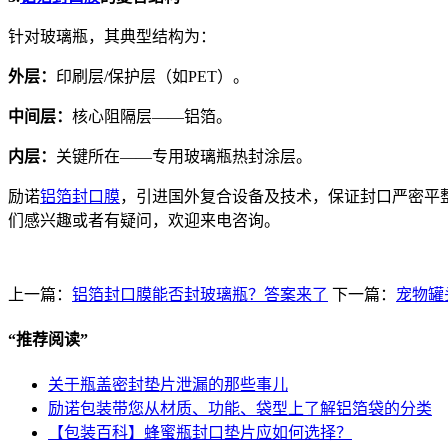
针对玻璃瓶，其典型结构为：
外层：
印刷层/保护层（如PET）。
中间层：
核心阻隔层——铝箔。
内层：
关键所在——专用玻璃瓶热封涂层。
励诺
铝箔封口膜
，引进国外复合设备及技术，保证封口严密平
们感兴趣或者有疑问，欢迎来电咨询。
上一篇：
铝箔封口膜能否封玻璃瓶？答案来了
下一篇：
宠物罐
“
推荐阅读
”
关于瓶盖密封垫片泄漏的那些事儿
励诺包装带您从材质、功能、袋型上了解铝箔袋的分类
【包装百科】蜂蜜瓶封口垫片应如何选择？