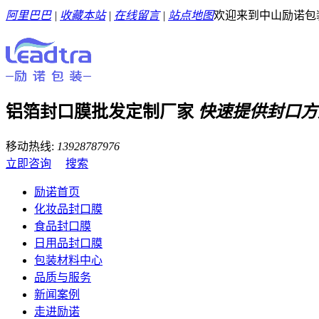
阿里巴巴
|
收藏本站
|
在线留言
|
站点地图
欢迎来到中山励诺包
铝箔封口膜批发定制厂家
快速提供封口方
移动热线:
13928787976
立即咨询
搜索
励诺首页
化妆品封口膜
食品封口膜
日用品封口膜
包装材料中心
品质与服务
新闻案例
走进励诺