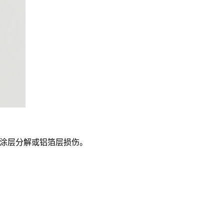
致涂层分解或铝箔层损伤。