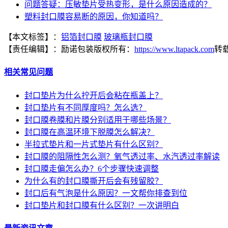
问题答疑：压敏垫片受热变形，是什么原因造成的？
塑料封口膜容易断的原因，你知道吗？
【本文标签】：
铝箔封口膜
玻璃瓶封口膜
【责任编辑】：
励诺包装
版权所有：
https://www.ltapack.com
转
相关常见问题
封口垫片为什么拧开后会粘在瓶盖上？
封口垫片有不同厚度吗？怎么选？
封口膜卷膜和片膜分别适用于哪些场景？
封口膜在高温环境下脱膜怎么解决？
半拉式垫片和一片式垫片有什么区别？
封口膜的阻隔性怎么测？氧气透过率、水汽透过率解读
封口膜走偏怎么办？6个步骤快速调整
为什么有的封口膜撕开后会有残留胶？
封口后有气泡是什么原因？一文帮你排查到位
封口垫片和封口膜有什么区别？一次讲明白