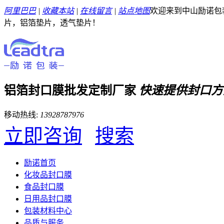
阿里巴巴
|
收藏本站
|
在线留言
|
站点地图
欢迎来到中山励诺包
片，铝箔垫片，透气垫片！
铝箔封口膜批发定制厂家
快速提供封口方
移动热线:
13928787976
立即咨询
搜索
励诺首页
化妆品封口膜
食品封口膜
日用品封口膜
包装材料中心
品质与服务