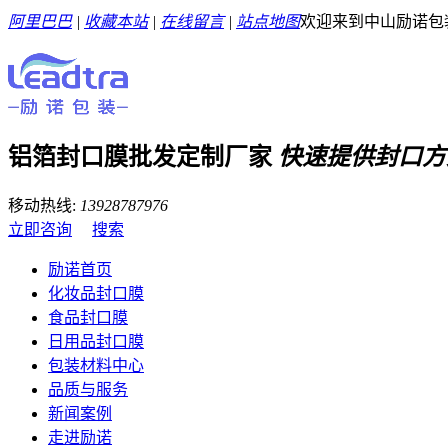
阿里巴巴
|
收藏本站
|
在线留言
|
站点地图
欢迎来到中山励诺包
铝箔封口膜批发定制厂家
快速提供封口方
移动热线:
13928787976
立即咨询
搜索
励诺首页
化妆品封口膜
食品封口膜
日用品封口膜
包装材料中心
品质与服务
新闻案例
走进励诺