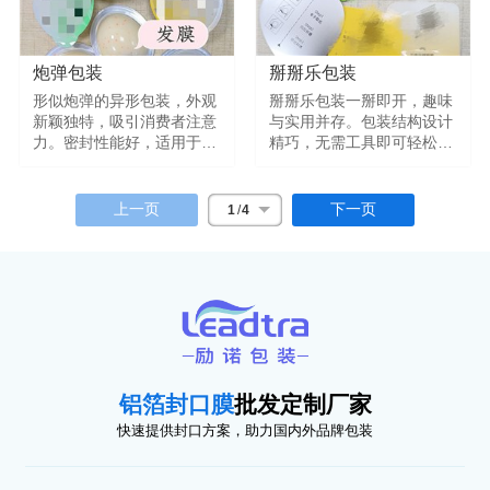
封性。
炮弹包装
掰掰乐包装
形似炮弹的异形包装，外观
掰掰乐包装一掰即开，趣味
新颖独特，吸引消费者注意
与实用并存。包装结构设计
力。密封性能好，适用于发
精巧，无需工具即可轻松开
膜、精华液、沐浴露等单次
启，密封性好，适用于精华
使用产品，兼具视觉冲击力
液、滴剂、口服液等小剂量
与实用密封功能，适合电
液体包装。既提升使用便利
上一页
下一页
1
/
4
商、礼品、体验装等场景。
性，又增加产品互动感。
铝箔封口膜
批发定制厂家
快速提供封口方案，助力国内外品牌包装