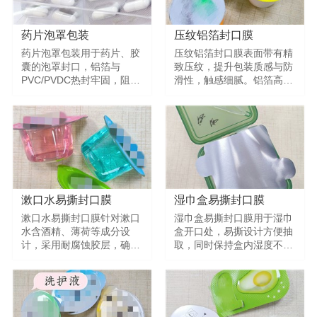
药片泡罩包装
压纹铝箔封口膜
药片泡罩包装用于药片、胶
压纹铝箔封口膜表面带有精
囊的泡罩封口，铝箔与
致压纹，提升包装质感与防
PVC/PVDC热封牢固，阻隔
滑性，触感细腻。铝箔高阻
性强。符合医药包装标准，
隔材质，密封性能优异，有
有效防潮、防氧化、避光，
效防潮、防氧化、避光。适
保障药品在有效期内稳定
用于化妆品、食品、保健品
性。适用于处方药、非处方
等对包装外观有要求的品
药、保健品等医药包装场
类，提升产品档次。
景。
漱口水易撕封口膜
湿巾盒易撕封口膜
漱口水易撕封口膜针对漱口
湿巾盒易撕封口膜用于湿巾
水含酒精、薄荷等成分设
盒开口处，易撕设计方便抽
计，采用耐腐蚀胶层，确保
取，同时保持盒内湿度不挥
长期接触不侵蚀、不分层。
发。密封性好，防止水分流
密封牢固，易撕设计开启方
失，确保湿巾在使用周期内
便，适用于瓶装漱口水、口
保持湿润。适用于家用湿
腔喷雾、牙科护理产品等，
巾、婴儿湿巾、消毒湿巾、
保障运输与使用过程中的密
卸妆湿巾等产品。