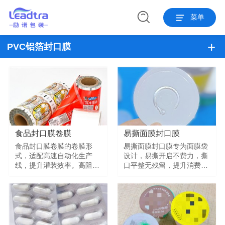
菜单
PVC铝箔封口膜
食品封口膜卷膜
易撕面膜封口膜
食品封口膜卷膜的卷膜形
易撕面膜封口膜专为面膜袋
式，适配高速自动化生产
设计，易撕开启不费力，撕
线，提升灌装效率。高阻隔
口平整无残留，提升消费者
铝箔材质，防潮防氧化，确
使用体验。铝箔复合结构，
保食品保鲜。可根据客户需
阻隔性强，有效防止精华液
求定制厚度、宽度、印刷内
氧化、挥发，保持面膜活性
容。适用于酱料、饮料、奶
成分新鲜度。适用于贴片面
粉、休闲食品、预制菜等批
膜、眼膜、颈膜等护肤产
量包装场景。
品。